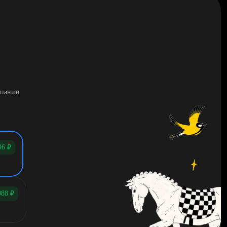
мпании
96
₽
088
₽