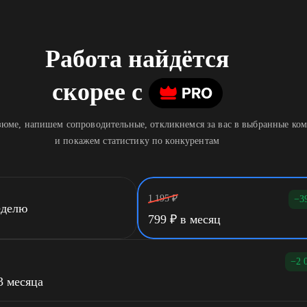
Работа найдётся
скорее
c
юме, напишем сопроводительные, откликнемся за вас в выбранные ко
и покажем статистику по конкурентам
1 195
₽
−3
еделю
799
₽
в месяц
−2 
3 месяца