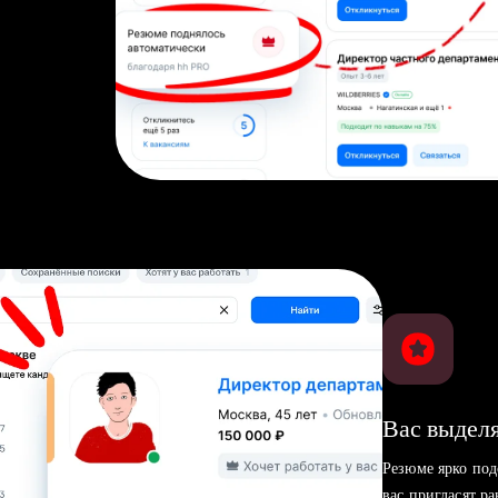
Вас выделя
Резюме ярко под
вас пригласят р