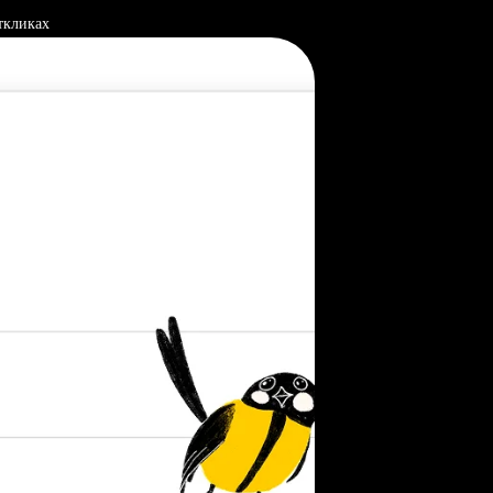
ткликах