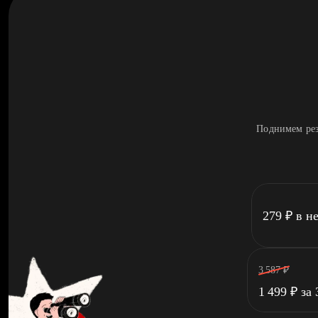
Поднимем рез
279
₽
в н
3 587
₽
1 499
₽
за 